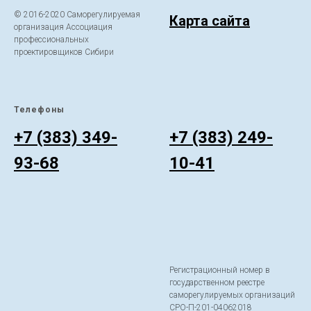
© 2016-2020 Саморегулируемая
Карта сайта
организация Ассоциация
профессиональных
проектировщиков Сибири
Телефоны
ㅤ
+7 (383) 349-
+7 (383) 249-
93-68
10-41
Регистрационный номер в
государственном реестре
саморегулируемых организаций
СРО-П-201-04062018