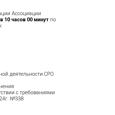
ации Ассоциации
 в 10 часов 00 минут
по
k
ной деятельности СРО
ючения
тствии с требованиями
24г. №338