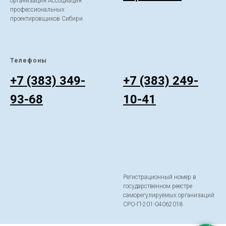
организация Ассоциация
профессиональных
проектировщиков Сибири
Телефоны
ㅤ
+7 (383) 349-
+7 (383) 249-
93-68
10-41
Регистрационный номер в
государственном реестре
саморегулируемых организаций
СРО-П-201-04062018