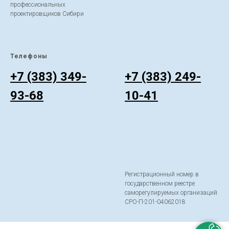
профессиональных
проектировщиков Сибири
Телефоны
ㅤ
+7 (383) 349-
+7 (383) 249-
93-68
10-41
Регистрационный номер в
государственном реестре
саморегулируемых организаций
СРО-П-201-04062018